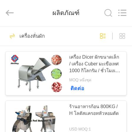
-
2026
Guangzhou
Jiuying
ผลิตภัณฑ์
Food
Machinery
Co.,Ltd.
All
Rights
255
บ้าน
Reserved.
เครื่องหั่นผัก
เครื่องแปรรูปเนื้อสัตว์
สินค้า
เครื่อง Dicer ผักขนาดเล็ก
/ เครื่อง Cuber มะเขือเทศ
1000 กิโลกรัม / ชั่วโมงเอา
รายการ
ท์พุท
MOQ:หนึ่งชุด
VR
ติดต่อ
213
เครื่องสไลด์เนื้อ
ร้านอาหารก้อน 800KG /
เกี่ยว
H โลตัสแครอทหัวหอมตัด
อุตสาหกรรม
กับ
USD MOQ:1