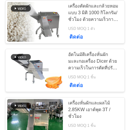
เว็บไซต์
เครื่องตัดผักและกล้วยหอม
แบบ 3 มิติ 1000 กิโลกรัม/
27
ชั่วโมง ด้วยความเร็วการ
นโยบาย
ตัดที่ปรับได้
USD MOQ:1 ตัว
เครื่องตัดเนื้อชาม
ความ
ติดต่อ
เป็น
อัตโนมัติเครื่องหั่นผัก
ส่วน
มะละกอเครื่อง Dicer ด้วย
ความเร็วในการตัดที่ปรับ
ตัว
ได้
32
USD MOQ:1 ชิ้น
ติดต่อ
เครื่องสับเนื้อ
เครื่องหั่นผักและผลไม้
2.85KW เอาต์พุต 3T /
ชั่วโมง
USD MOQ:1 ชิ้น