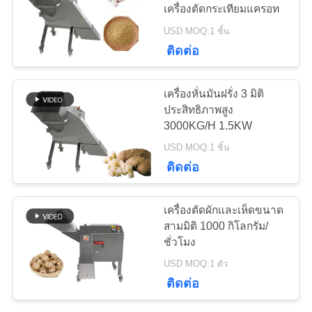
เครื่องตัดกระเทียมแครอท
USD MOQ:1 ชิ้น
ข่าว
42
ติดต่อ
เครื่องแก้วสูญญา
กรณี
เครื่องหั่นมันฝรั่ง 3 มิติ
กาศ
ประสิทธิภาพสูง
3000KG/H 1.5KW
บล็อก
USD MOQ:1 ชิ้น
ติดต่อ
ขอ
14
เครื่องตัดผักและเห็ดขนาด
ทุน
สามมิติ 1000 กิโลกรัม/
เครื่องทําเนื้ออ่อน
ชั่วโมง
USD MOQ:1 ตัว
แผนผัง
ติดต่อ