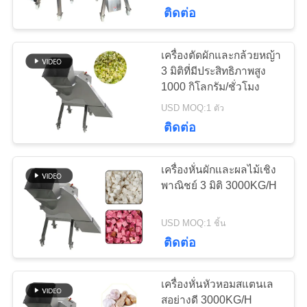
เรา
ติดต่อ
เครื่องตัดผักและกล้วยหญ้า
78
ทัวร์
3 มิติที่มีประสิทธิภาพสูง
1000 กิโลกรัม/ชั่วโมง
โรงงาน
เครื่องหั่นเนื้อ
USD MOQ:1 ตัว
ติดต่อ
การ
เครื่องหั่นผักและผลไม้เชิง
ควบคุม
พาณิชย์ 3 มิติ 3000KG/H
คุณภาพ
130
USD MOQ:1 ชิ้น
ติดต่อ
เครื่องเจาะผงเนื้อ
ติดต่อ
เครื่องหั่นหัวหอมสแตนเล
เรา
สอย่างดี 3000KG/H