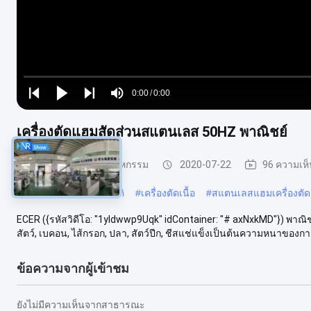
Loaded
:
0%
0:00
/
0:00
Play
Play
Play
Mute
Current
Duration
next
next
เครื่องตัดแฮมสัดส่วนสแตนเลส 50HZ พาณิชย์
Time
เครื่องสไลด์เนื้ออุตสาหกรรม
2020-07-22
96 ความเห็
#
เครื่องสไลด์เนื้ออัตโนมัติ
#
เครื่องตัดเนื้อ
#
สแตนเลสแฮมเครื่องตัด 5
ECER ({รหัสวิดีโอ: "1yldwwp9Uqk" idContainer: "# axNxkMD"}) พาณิชย
สัตว์, เบคอน, ไส้กรอก, ปลา, สัตว์ปีก, ชีสแช่แข็งเป็นต้นความหนาของกา
ข้อความจากผู้เข้าชม
ยังไม่มีความเห็นจากสาธารณะ