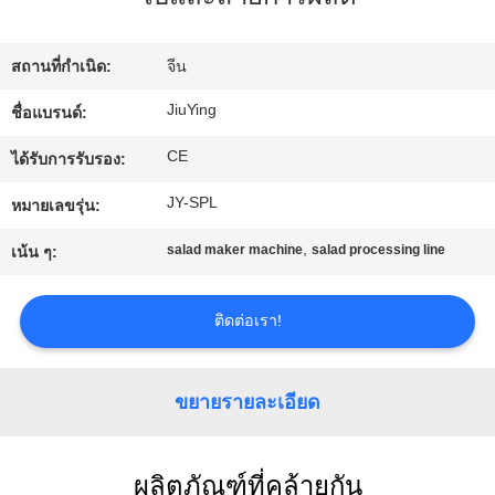
เรา
สถานที่กำเนิด:
จีน
ทัวร์
JiuYing
ชื่อแบรนด์:
โรงงาน
CE
ได้รับการรับรอง:
JY-SPL
หมายเลขรุ่น:
การ
,
salad maker machine
salad processing line
เน้น ๆ:
ควบคุม
ติดต่อเรา!
คุณภาพ
ขยายรายละเอียด
ติดต่อ
เรา
ผลิตภัณฑ์ที่คล้ายกัน