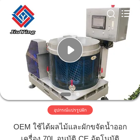
2026
Guangzhou
Jiuying
Food
Machinery
Co.,Ltd.
All
Rights
Reserved.
บ้าน
สินค้า
รายการ
VR
อุปกรณ์แปรรูปผัก
เกี่ยว
OEM ใช้ได้ผลไม้และผักขจัดน้ำออก
กับ
เครื่อง 70L อนุมัติ CE อัตโนมัติ