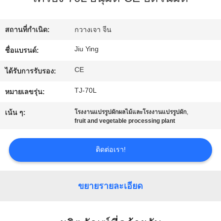
เรา
สถานที่กำเนิด:
กวางเจา จีน
ทัวร์
Jiu Ying
ชื่อแบรนด์:
โรงงาน
CE
ได้รับการรับรอง:
TJ-70L
หมายเลขรุ่น:
การ
,
เน้น ๆ:
โรงงานแปรรูปผักผลไม้และโรงงานแปรรูปผัก
fruit and vegetable processing plant
ควบคุม
คุณภาพ
ติดต่อเรา!
ติดต่อ
ขยายรายละเอียด
เรา