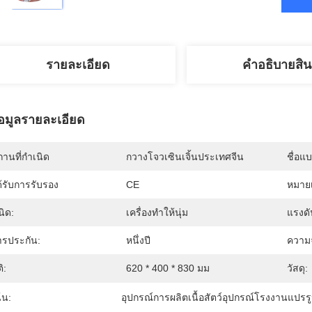
รายละเอียด
คําอธิบายสิน
้อมูลรายละเอียด
านที่กำเนิด
กวางโจวเซินเจิ้นประเทศจีน
ชื่อแ
้รับการรับรอง
CE
หมายเ
นิด:
เครื่องทำให้นุ่ม
แรงดั
ารประกัน:
หนึ่งปี
ความจ
ติ:
620 * 400 * 830 มม
วัสดุ:
้น:
อุปกรณ์การผลิตเนื้อสัตว์อุปกรณ์โรงงานแปรรูป