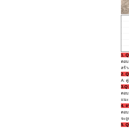
1. 
ตอบ:
สร้
2. Q
A: ค
3.Q:
ตอบ:
แนะน
4. ถ
ตอบ
จะถู
5. Q