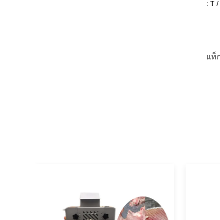
: T 
แท็