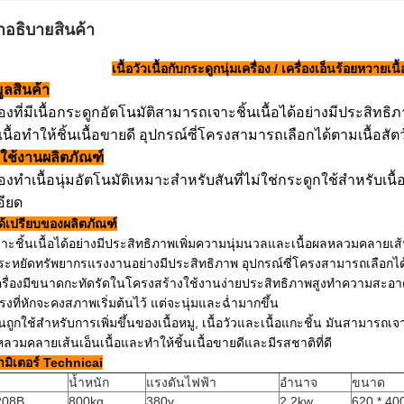
ําอธิบายสินค้า
เนื้อวัวเนื้อกับกระดูกนุ่มเครื่อง / เครื่องเอ็นร้อยหวา
ูลสินค้า
ื่องที่มีเนื้อกระดูกอัตโนมัติสามารถเจาะชิ้นเนื้อได้อย่างมีประสิ
เนื้อทำให้ชิ้นเนื้อขายดี
อุปกรณ์ซี่โครงสามารถเลือกได้ตามเนื้อสัตว์
ใช้งานผลิตภัณฑ์
่องทำเนื้อนุ่มอัตโนมัติเหมาะสำหรับสันที่ไม่ใช่กระดูกใช้สำหรับเนื้อห
อียด
ด้เปรียบของผลิตภัณฑ์
จาะชิ้นเนื้อได้อย่างมีประสิทธิภาพเพิ่มความนุ่มนวลและเนื้อผลหลวมคลายเส้น
ระหยัดทรัพยากรแรงงานอย่างมีประสิทธิภาพ อุปกรณ์ซี่โครงสามารถเลือกได้ตา
ครื่องมีขนาดกะทัดรัดในโครงสร้างใช้งานง่ายประสิทธิภาพสูงทำความสะอา
ครงที่หักจะคงสภาพเริ่มต้นไว้ แต่จะนุ่มและฉ่ำมากขึ้น
ันถูกใช้สำหรับการเพิ่มขึ้นของเนื้อหมู, เนื้อวัวและเนื้อแกะชิ้น มันสามาร
อหลวมคลายเส้นเอ็นเนื้อและทำให้ชิ้นเนื้อขายดีและมีรสชาติที่ดี
มิเตอร์ Technicai
น้ำหนัก
แรงดันไฟฟ้า
อำนาจ
ขนาด
208B
800kg
380v
2.2kw
620 * 40