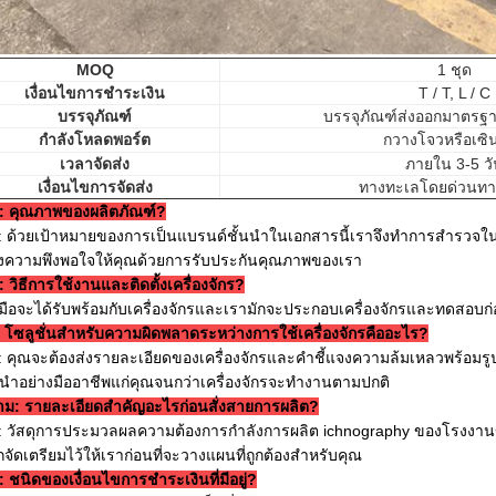
MOQ
1 ชุด
เงื่อนไขการชำระเงิน
T / T, L / C
บรรจุภัณฑ์
บรรจุภัณฑ์ส่งออกมาตรฐ
กำลังโหลดพอร์ต
กวางโจวหรือเซิน
เวลาจัดส่ง
ภายใน 3-5 วั
เงื่อนไขการจัดส่ง
ทางทะเลโดยด่วนท
Q: คุณภาพของผลิตภัณฑ์?
 ด้วยเป้าหมายของการเป็นแบรนด์ชั้นนำในเอกสารนี้เราจึงทำการสำรวจใน
างความพึงพอใจให้คุณด้วยการรับประกันคุณภาพของเรา
: วิธีการใช้งานและติดตั้งเครื่องจักร?
ู่มือจะได้รับพร้อมกับเครื่องจักรและเรามักจะประกอบเครื่องจักรและทดสอบก่อ
 โซลูชั่นสำหรับความผิดพลาดระหว่างการใช้เครื่องจักรคืออะไร?
 คุณจะต้องส่งรายละเอียดของเครื่องจักรและคำชี้แจงความล้มเหลวพร้อมร
ำอย่างมืออาชีพแก่คุณจนกว่าเครื่องจักรจะทำงานตามปกติ
าม: รายละเอียดสำคัญอะไรก่อนสั่งสายการผลิต?
: วัสดุการประมวลผลความต้องการกำลังการผลิต ichnography ของโรงงา
กจัดเตรียมไว้ให้เราก่อนที่จะวางแผนที่ถูกต้องสำหรับคุณ
: ชนิดของเงื่อนไขการชำระเงินที่มีอยู่?