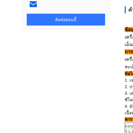
ค
ติดต่อตอนนี้
ข้อม
เคร
เอ็น
การ
เครื
ละเ
ข้อไ
1. เ
2. ป
3. เ
ซี่โ
4. ม
เนื้
พารา
แบบ
TJ-