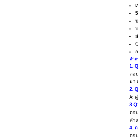
เ
5
บ
บ
ส
C
ก
คำถา
1. 
ตอบ
มา
2. Q
A: 
3.Q
ตอบ
คำแ
4. 
ตอบ