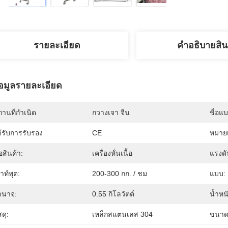
รายละเอียด
คําอธิบายสิน
้อมูลรายละเอียด
านที่กำเนิด
กวางเจา จีน
ชื่อแ
้รับการรับรอง
CE
หมายเ
่อสินค้า:
เครื่องหั่นเนื้อ
แรงดั
าท์พุต:
200-300 กก. / ชม
แบบ:
ำนาจ:
0.55 กิโลวัตต์
น้ำหน
สดุ:
เหล็กสแตนเลส 304
ขนาด