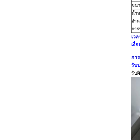
ขนา
น้ำห
อำน
การ
เวล
เงื
การ
รับ
รับ