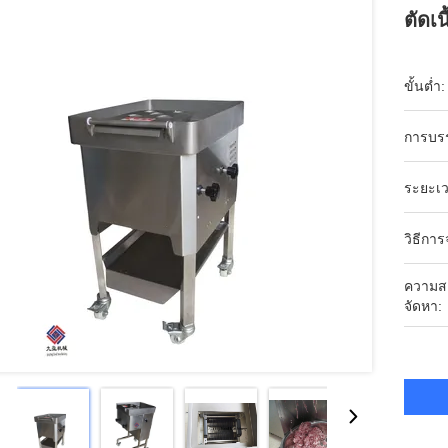
ตัดเน
ขั้นต่ำ:
การบร
ระยะเว
วิธีการ
ความส
จัดหา: