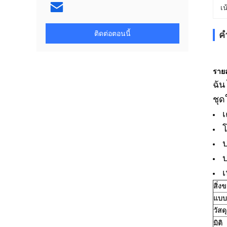
เน
ติดต่อตอนนี้
ค
รายล
ฉัน
ชุด
เ
ป
สิ่ง
แบบ
วัสดุ
มิติ