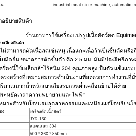
้น:
industrial meat slicer machine
, 
automatic me
ําอธิบายสินค้า
ร้านอาหารใช้เครื่องแปรรูปเนื้อสัตว์สด Equiment
ะเอียดสินค้า
ไม่สามารถตัดเนื้อสดเช่นหมู
เนื้อแกะเนื้อวัวเป็นชิ้นตัดหรือ
ใบมีดอื่น
ขนาดการตัดขั้นต่ำ
คือ 2.5 มม.
มันมีประสิทธิภาพส
ครื่องนี้ใช้เหล็กกล้าไร้สนิม 304 คุณภาพสูงเป็นตัว
แข็งแร
โครงสร้างที่เหมาะสมการดำเนินงานที่สะดวกการทำงานที่
ริมาณมากน้ำหนักเบาเสียงรบกวนต่ำเคลื่อนย้ายได้ง่าย
ประหยัดเวลาความพยายามและไฟฟ้า
เหมาะสำหรับโรงแรมอุตสาหกรรมและเหมืองแร่โรงเรียนโ
ของ
เครื่องตัดเนื้อสัตว์
JYR-130
สแตนเลส 304
500 * 360 * 850mm