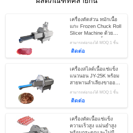
ผลิตภัณฑ์ที่คล้ายกัน
ข่าว
เครื่องตัดส่วน หมักเนื้อ
แกะ Frozen Chuck Roll
Slicer Machine ด้วย
กรณี
ความหนาของชิ้น 0.5-
สามารถต่อรองได้ MOQ:1 ชิ้น
30mm ปรับได้
ติดต่อ
ขอ
เครื่องสไลด์เนื้อแช่แข็ง
ทุน
แนวนอน JY-25K พร้อม
สายพานลำเลียงขาออก
สำหรับบริษัทแปรรูป
สามารถต่อรองได้ MOQ:1 ชิ้น
แผนผัง
อาหาร
ติดต่อ
เว็บไซต์
เครื่องตัดเนื้อแช่แข็ง
ความเร็วสูง แม่นยำสูง
พร้อมกระดูกและไม่มี