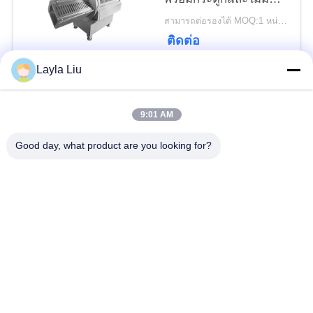
นโยบาย
กระดูก พร้อมหน้าจอ
สามารถต่อรองได้ MOQ:1 หน่วย
ความ
สัมผัสใช้งานง่าย
ติดต่อ
เป็น
Layla Liu
หมวดหมู่ยอดนิยม
ส่วน
ทั้งหมด
9:01 AM
ตัว
อุปกรณ์แปรรูปผัก
อุปกรณ์แปรรูปผลไม้
Good day, what product are you looking for?
เครื่องปอกผักและผล
เครื่องหั่นผัก
ไม้
เครื่องล้างผักผลไม้
สายการผลิตสลัด
เครื่องสไลด์เนื้อ
เครื่องแปรรูปเนื้อสัตว์
อุตสาหกรรม