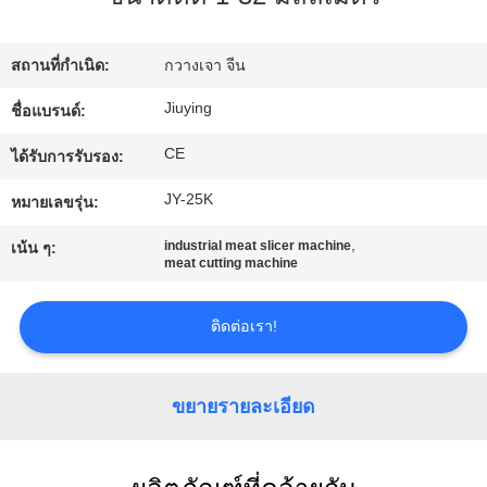
เรา
สถานที่กำเนิด:
กวางเจา จีน
ทัวร์
Jiuying
ชื่อแบรนด์:
โรงงาน
CE
ได้รับการรับรอง:
JY-25K
หมายเลขรุ่น:
การ
,
industrial meat slicer machine
เน้น ๆ:
meat cutting machine
ควบคุม
คุณภาพ
ติดต่อเรา!
ขยายรายละเอียด
ติดต่อ
เรา