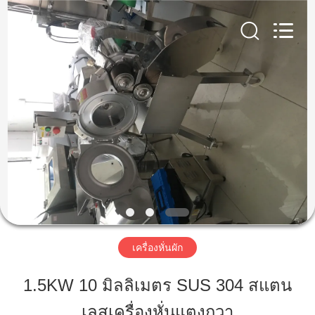
2026
Guangzhou
Jiuying
Food
Machinery
Co.,Ltd.
All
Rights
Reserved.
บ้าน
สินค้า
รายการ
VR
เครื่องหั่นผัก
เกี่ยว
1.5KW 10 มิลลิเมตร SUS 304 สแตน
กับ
เลสเครื่องหั่นแตงกวา