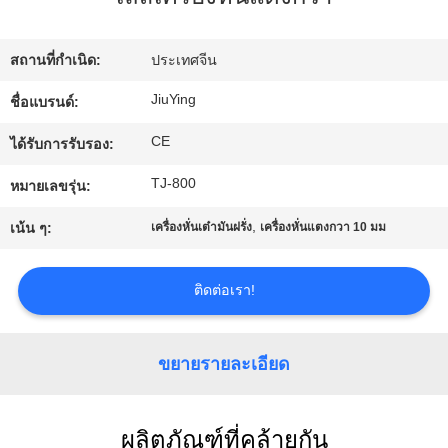
เรา
สถานที่กำเนิด:
ประเทศจีน
ทัวร์
JiuYing
ชื่อแบรนด์:
โรงงาน
CE
ได้รับการรับรอง:
TJ-800
หมายเลขรุ่น:
การ
,
เน้น ๆ:
เครื่องหั่นเต๋ามันฝรั่ง
เครื่องหั่นแตงกวา 10 มม
ควบคุม
ติดต่อเรา!
คุณภาพ
ขยายรายละเอียด
ติดต่อ
เรา
ผลิตภัณฑ์ที่คล้ายกัน