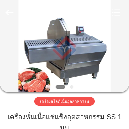
2026
Guangzhou
Jiuying
Food
Machinery
Co.,Ltd.
All
Rights
Reserved.
บ้าน
สินค้า
รายการ
VR
เครื่องสไลด์เนื้ออุตสาหกรรม
เกี่ยว
เครื่องหั่นเนื้อแช่แข็งอุตสาหกรรม SS 1
กับ
มม