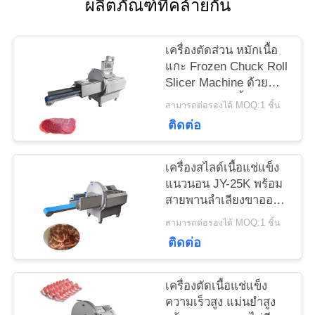
ผลิตภัณฑ์ที่คล้ายกัน
ข่าว
เครื่องตัดส่วน หมักเนื้อ
แกะ Frozen Chuck Roll
Slicer Machine ด้วย
กรณี
ความหนาของชิ้น 0.5-
สามารถต่อรองได้ MOQ:1 ชิ้น
30mm ปรับได้
ติดต่อ
ขอ
เครื่องสไลด์เนื้อแช่แข็ง
ทุน
แนวนอน JY-25K พร้อม
สายพานลำเลียงขาออก
สำหรับบริษัทแปรรูป
สามารถต่อรองได้ MOQ:1 ชิ้น
แผนผัง
อาหาร
ติดต่อ
เว็บไซต์
เครื่องตัดเนื้อแช่แข็ง
ความเร็วสูง แม่นยำสูง