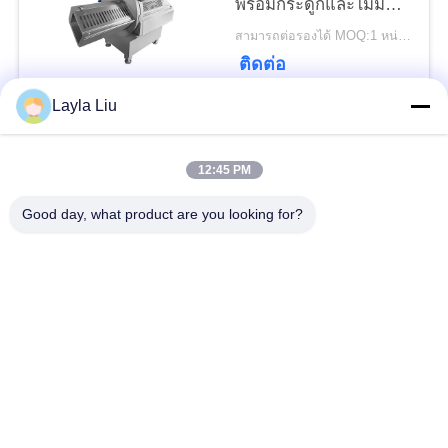
นโยบาย
พร้อมกระดูกและไม่มี
กระดูก พร้อมหน้าจอ
สามารถต่อรองได้ MOQ:1 หน่วย
ความ
สัมผัสใช้งานง่าย
ติดต่อ
เป็น
Layla Liu
ส่วน
หมวดหมู่ยอดนิยม
ทั้งหมด
12:45 PM
ตัว
อุปกรณ์แปรรูปผัก
อุปกรณ์แปรรูปผลไม้
Good day, what product are you looking for?
เครื่องปอกผักและผล
เครื่องหั่นผัก
ไม้
เครื่องล้างผักผลไม้
สายการผลิตสลัด
เครื่องสไลด์เนื้อ
เครื่องแปรรูปเนื้อสัตว์
อุตสาหกรรม