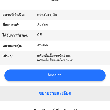
เรา
สถานที่กำเนิด:
กว่างโจว, จีน
ทัวร์
JiuYing
ชื่อแบรนด์:
โรงงาน
CE
ได้รับการรับรอง:
JY-36K
หมายเลขรุ่น:
การ
,
เน้น ๆ:
เครื่องหั่นเนื้อแช่แข็ง 1 มม.
เครื่องหั่นเนื้อแช่แข็ง 5.5KW
ควบคุม
คุณภาพ
ติดต่อเรา!
ติดต่อ
ขยายรายละเอียด
เรา