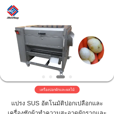
2026
Guangzhou
Jiuying
Food
Machinery
Co.,Ltd.
All
Rights
Reserved.
บ้าน
สินค้า
รายการ
VR
เครื่องปอกผักและผลไม้
เกี่ยว
แปรง SUS อัตโนมัติปอกเปลือกและ
กับ
เครื่องซักผ้าทำความสะอาดผักรากและ