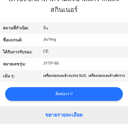
เรา
สกินเนอร์
ทัวร์
สถานที่กำเนิด:
จีน
โรงงาน
JiuYing
ชื่อแบรนด์:
CE
ได้รับการรับรอง:
การ
JYTP-80
หมายเลขรุ่น:
ควบคุม
,
เน้น ๆ:
เครื่องปอกและล้างแปรง SUS
เครื่องปอกและล้างผักราก
คุณภาพ
ติดต่อเรา!
ติดต่อ
ขยายรายละเอียด
เรา