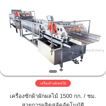
2026
Guangzhou
Jiuying
Food
Machinery
Co.,Ltd.
All
Rights
Reserved.
บ้าน
สินค้า
รายการ
VR
เครื่องล้างผักผลไม้
เกี่ยว
เครื่องซักผ้าผักผลไม้ 1500 กก. / ชม.
กับ
สายการผลิตสลัดอัตโนมัติ