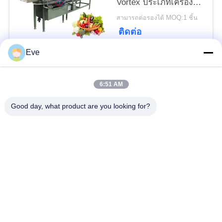
นโยบาย
Vortex ประเภทเครื่องซัก
ผ้าผักกาดหอม
สามารถต่อรองได้ MOQ:1 ชิ้น
ความ
ติดต่อ
เป็น
Eve
ส่วน
หมวดหมู่ยอดนิยม
ทั้งหมด
6:51 AM
ตัว
อุปกรณ์แปรรูปผัก
อุปกรณ์แปรรูปผลไม้
Good day, what product are you looking for?
เครื่องปอกผักและผล
เครื่องหั่นผัก
ไม้
เครื่องล้างผักผลไม้
สายการผลิตสลัด
เครื่องสไลด์เนื้อ
เครื่องแปรรูปเนื้อสัตว์
อุตสาหกรรม