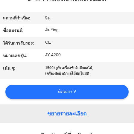
เรา
สถานที่กำเนิด:
จีน
ทัวร์
JiuYing
ชื่อแบรนด์:
โรงงาน
CE
ได้รับการรับรอง:
JY-4200
หมายเลขรุ่น:
การ
,
เน้น ๆ:
1500kg/h เครื่องซักผ้าผักผลไม้
เครื่องซักผ้าผักผลไม้อัตโนมัติ
ควบคุม
คุณภาพ
ติดต่อเรา!
ติดต่อ
ขยายรายละเอียด
เรา